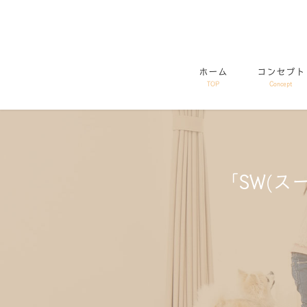
コ
ナ
ン
ビ
テ
ゲ
ン
ー
ホーム
コンセプト
ツ
シ
TOP
Concept
に
ョ
移
ン
動
に
移
動
「SW(