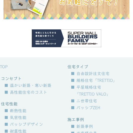
TOP
住宅タイプ
■ 自由設計注文住宅
コンセプト
■ 規格住宅「TRETTIO」
■ 温かい新築・寒い新築
■ 平屋規格住宅
■ 高性能住宅のコスト
「TRETTIO VALO」
■ 二世帯住宅
住宅性能
■ パッシブZEH
■ 断熱性能
■ 気密性能
施工事例
■ パッシブデザイン
■ 新築事例
■ 耐震性能