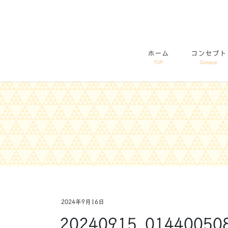
コ
ナ
ン
ビ
テ
ゲ
ン
ー
ホーム
コンセプト
ツ
シ
TOP
Concept
に
ョ
移
ン
動
に
移
動
2024年9月16日
20240915_014400508