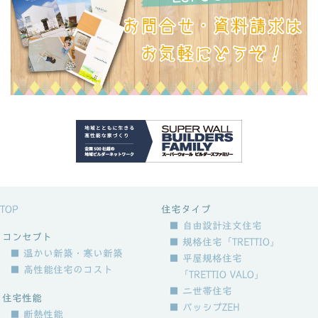
TOP
住宅タイプ
■ 自由設計注文住宅
コンセプト
■ 規格住宅「TRETTIO」
■ 温かい新築・寒い新築
■ 平屋規格住宅
■ 高性能住宅のコスト
「TRETTIO VALO」
■ 二世帯住宅
住宅性能
■ パッシブZEH
■ 断熱性能