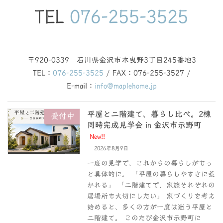
TEL
076-255-3525
〒920-0339 石川県金沢市木曳野3丁目245番地3
TEL：
076-255-3525
/ FAX：076-255-3527 /
E-mail：
info@maplehome.jp
平屋と二階建て、暮らし比べ。2棟
受付中
同時完成見学会 in 金沢市示野町
New!!
2026年8月9日
一度の見学で、これからの暮らしがもっ
と具体的に。 「平屋の暮らしやすさに惹
かれる」 「二階建てで、家族それぞれの
居場所も大切にしたい」 家づくりを考え
始めると、多くの方が一度は迷う平屋と
二階建て。 このたび金沢市示野町に