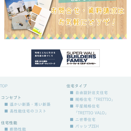
TOP
住宅タイプ
■ 自由設計注文住宅
コンセプト
■ 規格住宅「TRETTIO」
■ 温かい新築・寒い新築
■ 平屋規格住宅
■ 高性能住宅のコスト
「TRETTIO VALO」
■ 二世帯住宅
住宅性能
■ パッシブZEH
■ 断熱性能