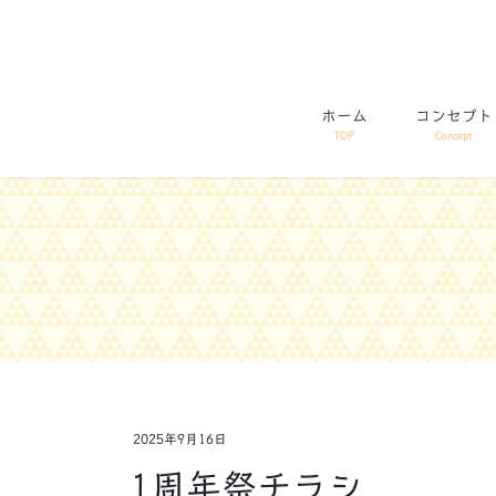
コ
ナ
ン
ビ
テ
ゲ
ン
ー
ホーム
コンセプト
ツ
シ
TOP
Concept
に
ョ
移
ン
動
に
移
動
2025年9月16日
1周年祭チラシ