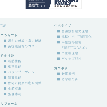
TOP
住宅タイプ
■ 自由設計注文住宅
コンセプト
■ 規格住宅「TRETTIO」
■ 温かい新築・寒い新築
■ 平屋規格住宅
■ 高性能住宅のコスト
「TRETTIO VALO」
■ 二世帯住宅
住宅性能
■ パッシブZEH
■ 断熱性能
■ 気密性能
施工事例
■ パッシブデザイン
■ 新築事例
■ 耐震性能
■ お客様の声
■ 住宅と健康の密な関係
■ 全館空調
■ 監査体制
リフォーム