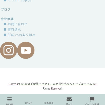
■ リフォーム事例
ブログ
会社概要
■ お問い合わせ
■ 資料請求
■ SDGsへの取り組み
Copyright © 金沢で新築一戸建て、二世帯住宅ならメープルホーム All
Rights Reserved.
HOME
BLOGS
断熱の工夫がいっぱい！～LIXIL小矢部工場で体感～
HOME
資料請求
MENU
問合せ
イベント情報
IMG_1730