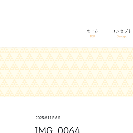
コ
ナ
ン
ビ
テ
ゲ
ン
ー
ホーム
コンセプト
ツ
シ
TOP
Concept
に
ョ
移
ン
動
に
移
動
2025年11月6日
IMG_0064