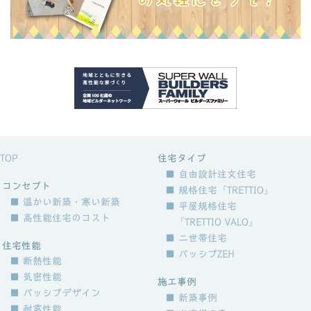
TOP
住宅タイプ
■ 自由設計注文住宅
コンセプト
■ 規格住宅「TRETTIO」
■ 温かい新築・寒い新築
■ 平屋規格住宅
■ 高性能住宅のコスト
「TRETTIO VALO」
■ 二世帯住宅
住宅性能
■ パッシブZEH
■ 断熱性能
■ 気密性能
施工事例
■ パッシブデザイン
■ 新築事例
■ 耐震性能