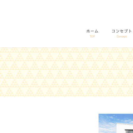
コ
ナ
ン
ビ
テ
ゲ
ン
ー
ホーム
コンセプト
ツ
シ
TOP
Concept
に
ョ
移
ン
動
に
移
動