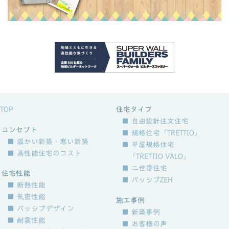
TOP
住宅タイプ
■ 自由設計注文住宅
コンセプト
■ 規格住宅「TRETTIO」
■ 温かい新築・寒い新築
■ 平屋規格住宅
■ 高性能住宅のコスト
「TRETTIO VALO」
■ 二世帯住宅
住宅性能
■ パッシブZEH
■ 断熱性能
■ 気密性能
施工事例
■ パッシブデザイン
■ 新築事例
■ 耐震性能
■ お客様の声