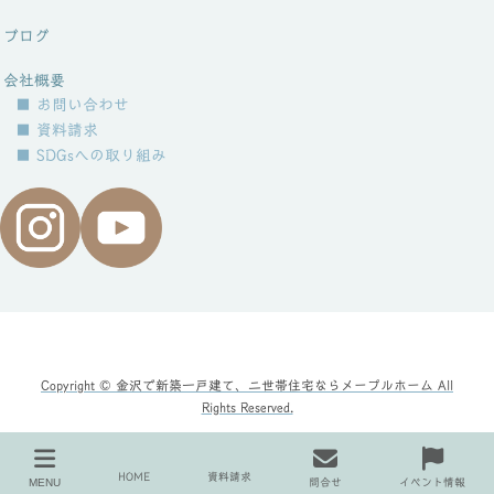
ブログ
会社概要
■ お問い合わせ
■ 資料請求
■ SDGsへの取り組み
Copyright © 金沢で新築一戸建て、二世帯住宅ならメープルホーム All
Rights Reserved.
HOME
資料請求
MENU
問合せ
イベント情報
insta_icon
HOME
メディア