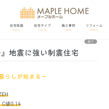
住宅性能
住宅タイプ
施工事例
リフォーム
Quality
Line Up
Works
Reform
終了
学会』地震に強い制震住宅
暮らしが始まる～
EH
C値0.14