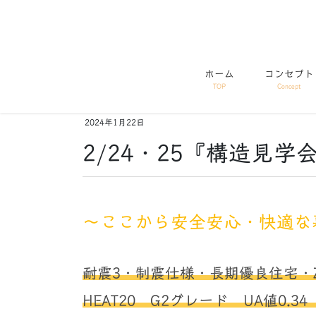
コ
ナ
ン
ビ
テ
ゲ
ン
ー
ホーム
コンセプト
ツ
シ
TOP
Concept
に
ョ
移
ン
2024年1月22日
動
に
移
2/24・25『構造見
動
～ここから安全安心・快適な
耐震3・制震仕様・長期優良住宅・Z
HEAT20 G2グレード UA値0.34 