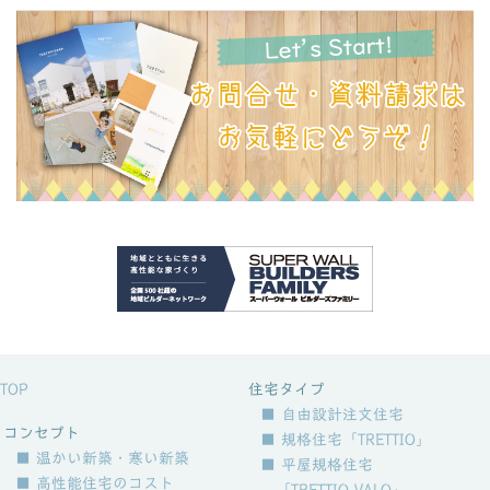
TOP
住宅タイプ
■ 自由設計注文住宅
コンセプト
■ 規格住宅「TRETTIO」
■ 温かい新築・寒い新築
■ 平屋規格住宅
■ 高性能住宅のコスト