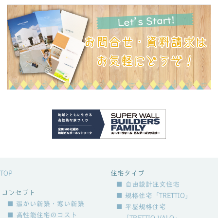
TOP
住宅タイプ
■ 自由設計注文住宅
コンセプト
■ 規格住宅「TRETTIO」
■ 温かい新築・寒い新築
■ 平屋規格住宅
■ 高性能住宅のコスト