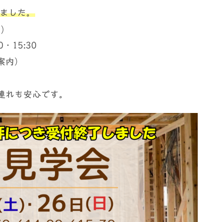
しまし
た
。
)
・15:30
案内）
連れも安心です。