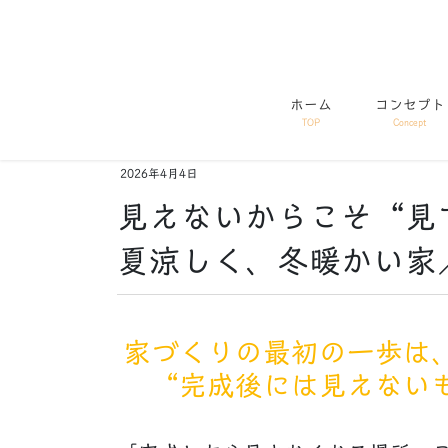
コ
ナ
ン
ビ
テ
ゲ
ン
ー
ホーム
コンセプト
ツ
シ
TOP
Concept
に
ョ
移
ン
2026年4月4日
動
に
移
見えないからこそ“見
動
夏涼しく、冬暖かい家／
家づくりの最初の一歩は
“完成後には見えない