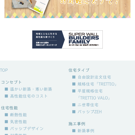
TOP
住宅タイプ
■ 自由設計注文住宅
コンセプト
■ 規格住宅「TRETTIO」
■ 温かい新築・寒い新築
■ 平屋規格住宅
■ 高性能住宅のコスト
「TRETTIO VALO」
■ 二世帯住宅
住宅性能
■ パッシブZEH
■ 断熱性能
■ 気密性能
施工事例
■ パッシブデザイン
■ 新築事例