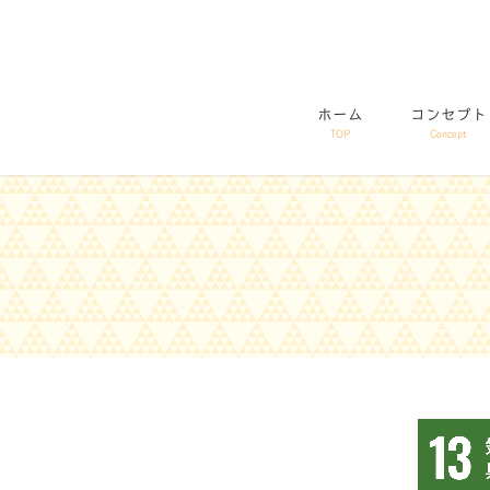
コ
ナ
ン
ビ
テ
ゲ
ン
ー
ホーム
コンセプト
ツ
シ
TOP
Concept
に
ョ
移
ン
動
に
移
動