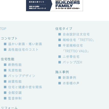
TOP
住宅タイプ
■ 自由設計注文住宅
コンセプト
■ 規格住宅「TRETTIO」
■ 温かい新築・寒い新築
■ 平屋規格住宅
■ 高性能住宅のコスト
「TRETTIO VALO」
■ 二世帯住宅
住宅性能
■ パッシブZEH
■ 断熱性能
■ 気密性能
施工事例
■ パッシブデザイン
■ 新築事例
■ 耐震性能
■ お客様の声
■ 住宅と健康の密な関係
■ 全館空調
■ 監査体制
リフォーム