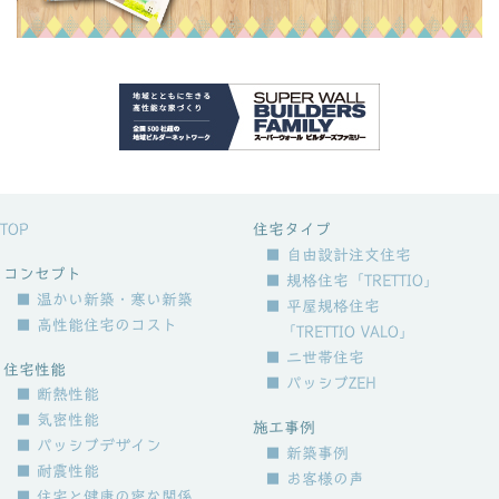
TOP
住宅タイプ
■ 自由設計注文住宅
コンセプト
■ 規格住宅「TRETTIO」
■ 温かい新築・寒い新築
■ 平屋規格住宅
■ 高性能住宅のコスト
「TRETTIO VALO」
■ 二世帯住宅
住宅性能
■ パッシブZEH
■ 断熱性能
■ 気密性能
施工事例
■ パッシブデザイン
■ 新築事例
■ 耐震性能
■ お客様の声
■ 住宅と健康の密な関係