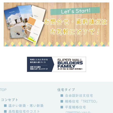
TOP
住宅タイプ
■ 自由設計注文住宅
コンセプト
■ 規格住宅「TRETTIO」
■ 温かい新築・寒い新築
■ 平屋規格住宅
■ 高性能住宅のコスト