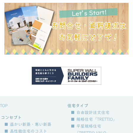
TOP
住宅タイプ
■ 自由設計注文住宅
コンセプト
■ 規格住宅「TRETTIO」
■ 温かい新築・寒い新築
■ 平屋規格住宅
■ 高性能住宅のコスト