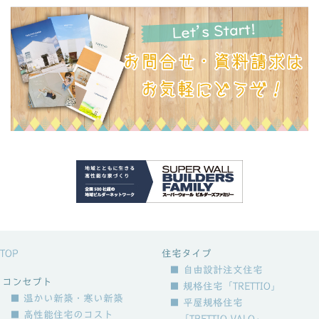
TOP
住宅タイプ
■ 自由設計注文住宅
コンセプト
■ 規格住宅「TRETTIO」
■ 温かい新築・寒い新築
■ 平屋規格住宅
■ 高性能住宅のコスト