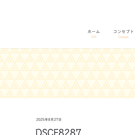
コ
ナ
ン
ビ
テ
ゲ
ン
ー
ホーム
コンセプト
ツ
シ
TOP
Concept
に
ョ
移
ン
動
に
移
動
2025年8月27日
DSCF8287