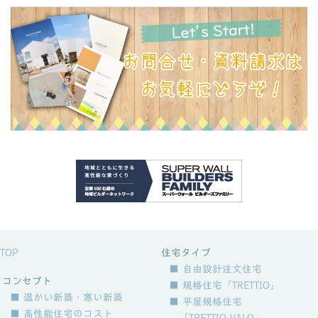
TOP
住宅タイプ
■ 自由設計注文住宅
コンセプト
■ 規格住宅「TRETTIO」
■ 温かい新築・寒い新築
■ 平屋規格住宅
■ 高性能住宅のコスト