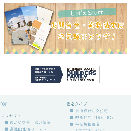
TOP
住宅タイプ
■ 自由設計注文住宅
コンセプト
■ 規格住宅「TRETTIO」
■ 温かい新築・寒い新築
■ 平屋規格住宅
■ 高性能住宅のコスト