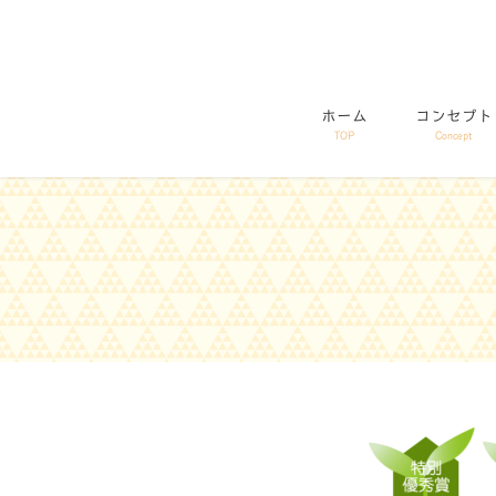
コ
ナ
ン
ビ
テ
ゲ
ン
ー
ホーム
コンセプト
ツ
シ
TOP
Concept
に
ョ
移
ン
動
に
移
動