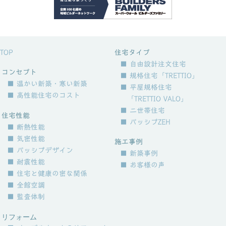
TOP
住宅タイプ
■ 自由設計注文住宅
コンセプト
■ 規格住宅「TRETTIO」
■ 温かい新築・寒い新築
■ 平屋規格住宅
■ 高性能住宅のコスト
「TRETTIO VALO」
■ 二世帯住宅
住宅性能
■ パッシブZEH
■ 断熱性能
■ 気密性能
施工事例
■ パッシブデザイン
■ 新築事例
■ 耐震性能
■ お客様の声
■ 住宅と健康の密な関係
■ 全館空調
■ 監査体制
リフォーム