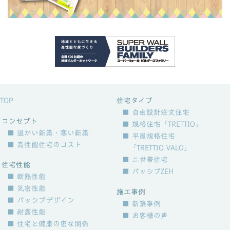
TOP
住宅タイプ
■ 自由設計注文住宅
コンセプト
■ 規格住宅「TRETTIO」
■ 温かい新築・寒い新築
■ 平屋規格住宅
■ 高性能住宅のコスト
「TRETTIO VALO」
■ 二世帯住宅
住宅性能
■ パッシブZEH
■ 断熱性能
■ 気密性能
施工事例
■ パッシブデザイン
■ 新築事例
■ 耐震性能
■ お客様の声
■ 住宅と健康の密な関係