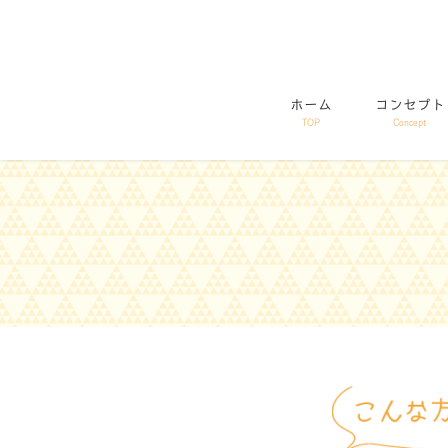
コ
ナ
ン
ビ
テ
ゲ
ン
ー
ホーム
コンセプト
ツ
シ
TOP
Concept
に
ョ
移
ン
動
に
移
動