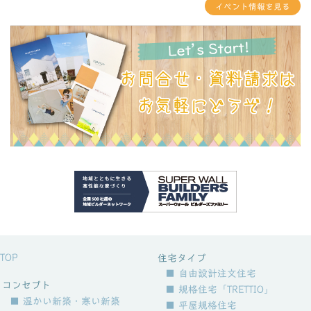
イベント情報を見る
TOP
住宅タイプ
■ 自由設計注文住宅
コンセプト
■ 規格住宅「TRETTIO」
■ 温かい新築・寒い新築
■ 平屋規格住宅