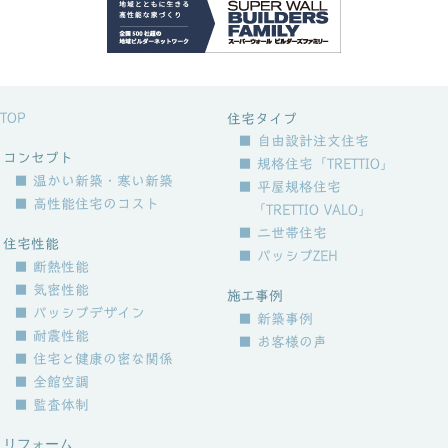
TOP
住宅タイプ
■ 自由設計注文住宅
コンセプト
■ 規格住宅「TRETTIO」
■ 温かい新築・寒い新築
■ 平屋規格住宅
■ 高性能住宅のコスト
「TRETTIO VALO」
■ 二世帯住宅
住宅性能
■ パッシブZEH
■ 断熱性能
■ 気密性能
施工事例
■ パッシブデザイン
■ 新築事例
■ 耐震性能
■ お客様の声
■ 住宅と健康の密な関係
■ 全館空調
■ 監査体制
リフォーム