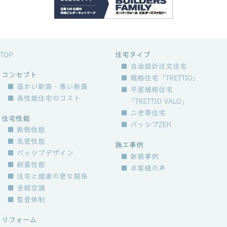
TOP
住宅タイプ
■ 自由設計注文住宅
コンセプト
■ 規格住宅「TRETTIO」
■ 温かい新築・寒い新築
■ 平屋規格住宅
■ 高性能住宅のコスト
「TRETTIO VALO」
■ 二世帯住宅
住宅性能
■ パッシブZEH
■ 断熱性能
■ 気密性能
施工事例
■ パッシブデザイン
■ 新築事例
■ 耐震性能
■ お客様の声
■ 住宅と健康の密な関係
■ 全館空調
■ 監査体制
リフォーム