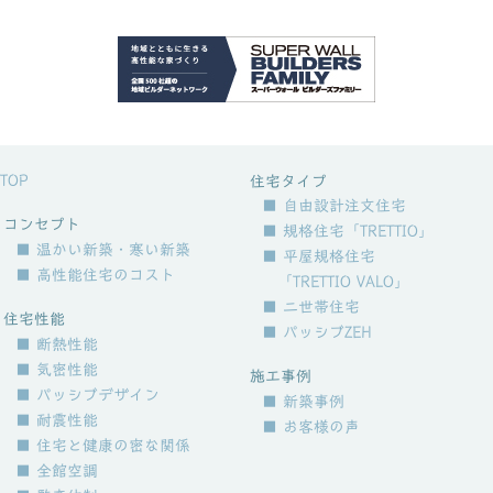
TOP
住宅タイプ
■ 自由設計注文住宅
コンセプト
■ 規格住宅「TRETTIO」
■ 温かい新築・寒い新築
■ 平屋規格住宅
■ 高性能住宅のコスト
「TRETTIO VALO」
■ 二世帯住宅
住宅性能
■ パッシブZEH
■ 断熱性能
■ 気密性能
施工事例
■ パッシブデザイン
■ 新築事例
■ 耐震性能
■ お客様の声
■ 住宅と健康の密な関係
■ 全館空調