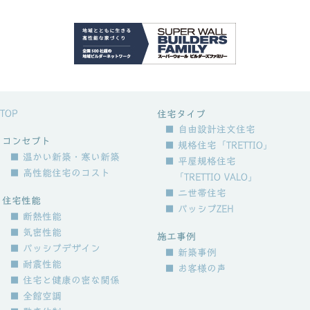
TOP
住宅タイプ
■ 自由設計注文住宅
コンセプト
■ 規格住宅「TRETTIO」
■ 温かい新築・寒い新築
■ 平屋規格住宅
■ 高性能住宅のコスト
「TRETTIO VALO」
■ 二世帯住宅
住宅性能
■ パッシブZEH
■ 断熱性能
■ 気密性能
施工事例
■ パッシブデザイン
■ 新築事例
■ 耐震性能
■ お客様の声
■ 住宅と健康の密な関係
■ 全館空調