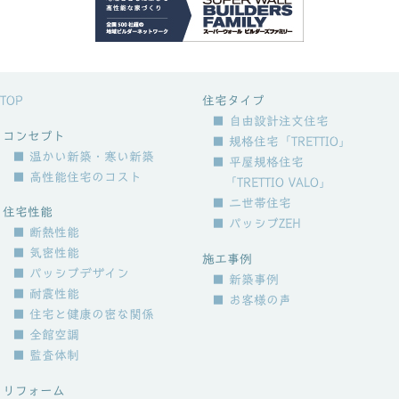
TOP
住宅タイプ
■ 自由設計注文住宅
コンセプト
■ 規格住宅「TRETTIO」
■ 温かい新築・寒い新築
■ 平屋規格住宅
■ 高性能住宅のコスト
「TRETTIO VALO」
■ 二世帯住宅
住宅性能
■ パッシブZEH
■ 断熱性能
■ 気密性能
施工事例
■ パッシブデザイン
■ 新築事例
■ 耐震性能
■ お客様の声
■ 住宅と健康の密な関係
■ 全館空調
■ 監査体制
リフォーム